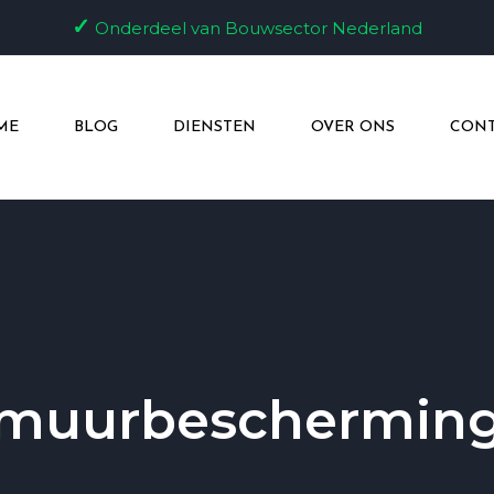
✓
Onderdeel van Bouwsector Nederland
ME
BLOG
DIENSTEN
OVER ONS
CONT
muurbeschermin