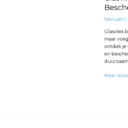
Besch
februari 1
Glasvlies
maar voegt
ontdek je
en besche
duurzaamh
Meer leze