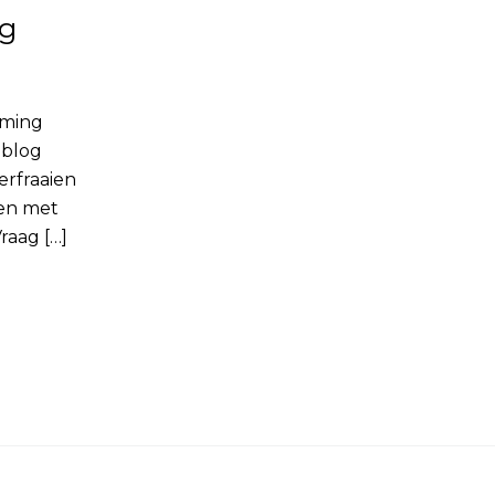
ng
rming
 blog
erfraaien
ren met
raag […]