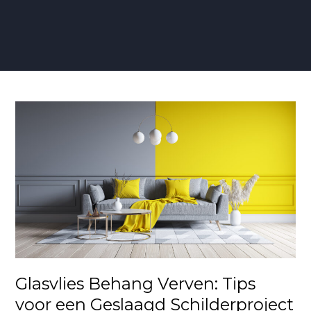
Glasvlies
Behang
Verven:
Tips
voor
een
Geslaagd
Schilderproject
Glasvlies Behang Verven: Tips
voor een Geslaagd Schilderproject