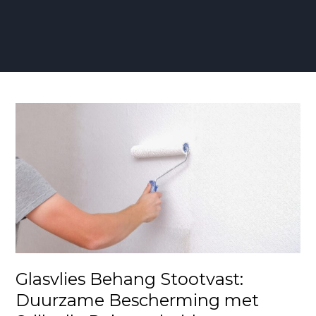
Glasvlies
Behang
Stootvast:
Duurzame
Bescherming
met
Stijlvolle
Robuustheid
Glasvlies Behang Stootvast:
Duurzame Bescherming met