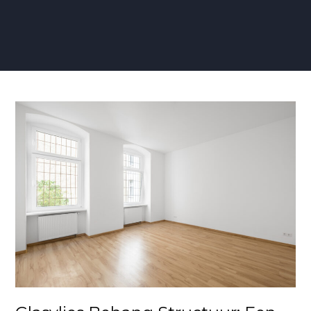
Glasvlies
Behang
Structuur:
Een
Stijlvolle
en
Duurzame
Wandkeuze