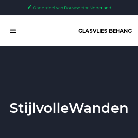
Ga
✓
Onderdeel van Bouwsector Nederland
naar
de
MAIN
inhoud
GLASVLIES BEHANG
MENU
StijlvolleWanden