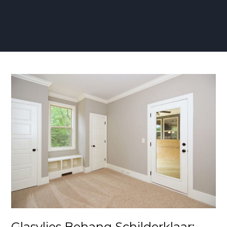
Glasvlies
Behang
Schilderklaar:
Voor
een
Perfecte
Basis
en
Strak
Schilderresultaat
Glasvlies Behang Schilderklaar: