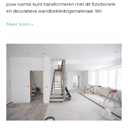
jouw ruimte kunt transformeren met dit functionele
en decoratieve wandbekledingsmateriaal. Wil
Meer lezen »
Glasvlies
Behang
Naadloos:
Een
Strakke
en
Duurzame
Wandafwerking