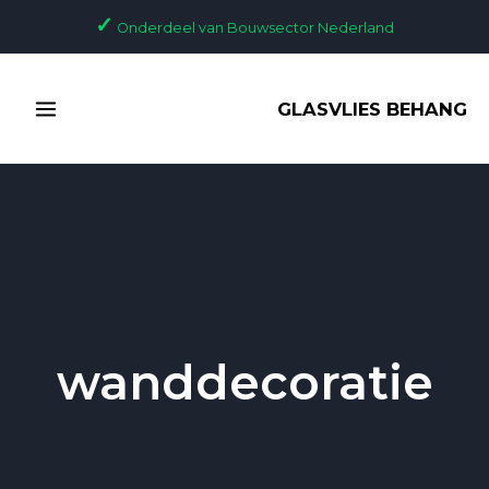
Ga
✓
Onderdeel van Bouwsector Nederland
naar
de
MAIN
inhoud
GLASVLIES BEHANG
MENU
wanddecoratie