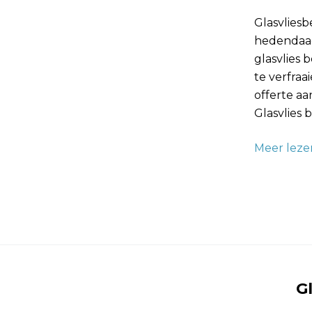
Interieur
Glasvliesb
hedendaag
glasvlies
te verfra
offerte aa
Glasvlies
Meer leze
G