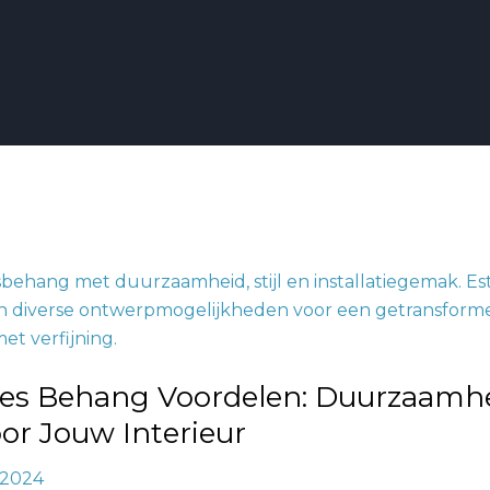
:
heid
lies Behang Voordelen: Duurzaamh
voor Jouw Interieur
, 2024