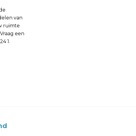
 de
delen van
w ruimte
 Vraag een
24 1.
nd