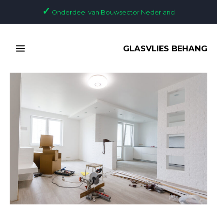
Ga
Bericht
✓
Onderdeel van Bouwsector Nederland
naar
navigatie
de
MAIN
inhoud
GLASVLIES BEHANG
MENU