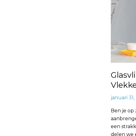
Glasvl
Vlekk
januari 31
Ben je op 
aanbrenge
een strakk
delen we 