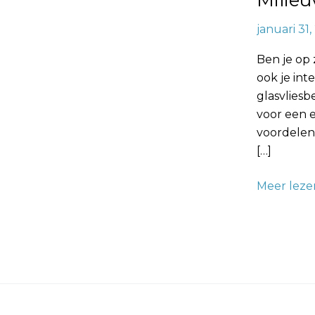
Milieu
januari 31
Ben je op
ook je in
glasvliesb
voor een 
voordelen 
[…]
Meer leze