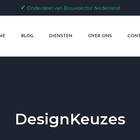
✓
Onderdeel van Bouwsector Nederland
ME
BLOG
DIENSTEN
OVER ONS
CONT
DesignKeuzes