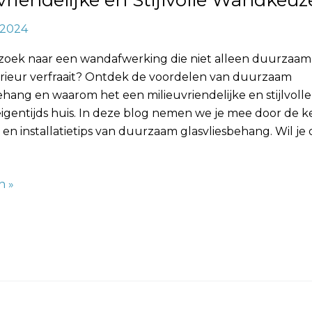
vriendelijke en Stijlvolle Wandkeuz
, 2024
 zoek naar een wandafwerking die niet alleen duurzaam 
terieur verfraait? Ontdek de voordelen van duurzaam
ehang en waarom het een milieuvriendelijke en stijlvolle
eigentijds huis. In deze blog nemen we je mee door de 
en installatietips van duurzaam glasvliesbehang. Wil j
n »