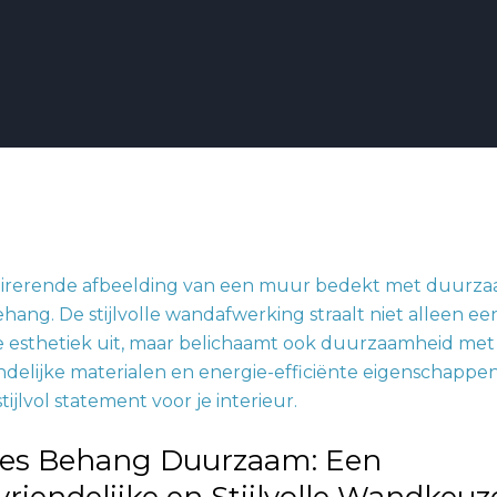
:
ndelijke
lies Behang Duurzaam: Een
ze