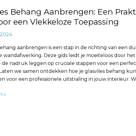
lies Behang Aanbrengen: Een Prakt
oor een Vlekkeloze Toepassing
, 2024
e
g
 behang aanbrengen is een stap in de richting van een 
lle wandafwerking. Deze gids leidt je moeiteloos door het
e de nadruk leggen op cruciale stappen voor een perfec
. Laten we samen ontdekken hoe je glasvlies behang kun
 voor een professionele uitstraling in jouw interieur. Wi
n »