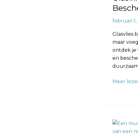
Besch
februari 1
Glasvlies
maar voegt
ontdek je
en besche
duurzaamh
Meer leze
Glasvlies
Behang