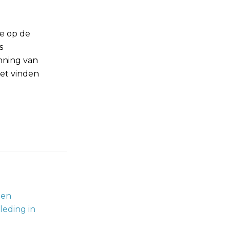
je op de
s
nning van
het vinden