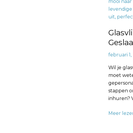
Verven:
Tips
voor
een
Glasvl
Geslaagd
Schilderpr
Geslaa
februari 1
Wil je gla
moet weten
gepersonal
stappen om
inhuren? 
Meer leze