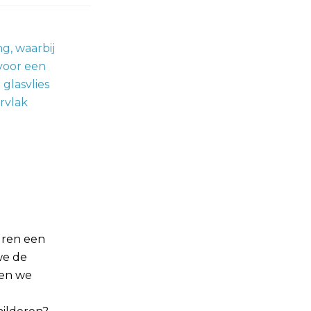
uren een
we de
len we