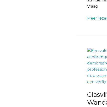
schilderre
Vraag
Meer leze
Glasvlies
Behang
Behanger:
De
Perfecte
Wandafwe
Glasvl
Wanda