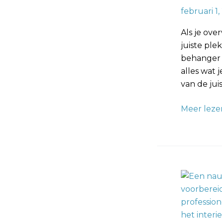
februari 1
Als je ove
juiste ple
behanger 
alles wat 
van de ju
Meer leze
Glasvlies
Behang
Aanbreng
Een