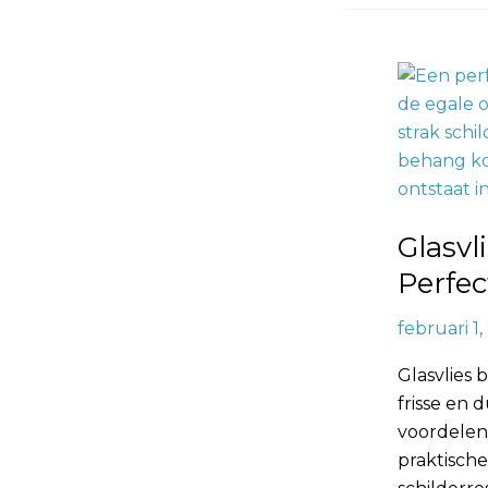
Glasvlies
Behang
Schilderkl
Voor
een
Perfecte
Glasvl
Basis
en
Perfec
Strak
februari 1
Schilderre
Glasvlies 
frisse en 
voordelen 
praktische