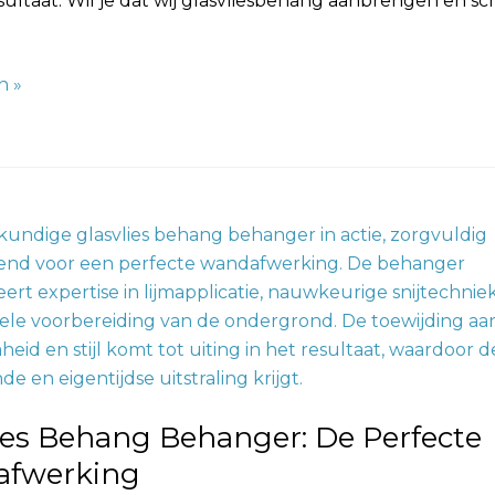
sultaat. Wil je dat wij glasvliesbehang aanbrengen en sc
n »
rking
ies Behang Behanger: De Perfecte
fwerking