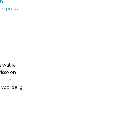
 wat je
isse en
ips en
 voordelig