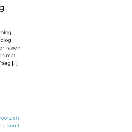
ng
rming
 blog
erfraaien
ren met
raag […]