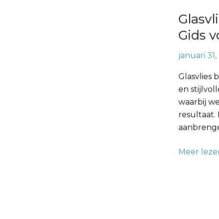
Praktische
Glasv
Gids
voor
Gids v
een
januari 31
Vlekkeloz
Toepassin
Glasvlies
en stijlvo
waarbij w
resultaat
aanbrengen
Meer leze