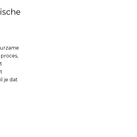
ische
duurzame
 proces,
t
t
l je dat