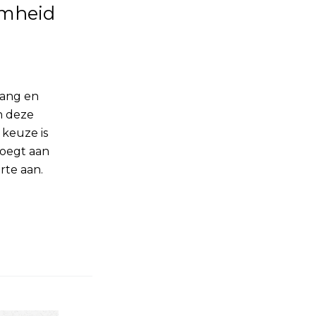
amheid
hang en
n deze
keuze is
voegt aan
rte aan.