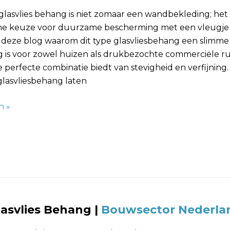
glasvlies behang is niet zomaar een wandbekleding; het 
che keuze voor duurzame bescherming met een vleugje st
 deze blog waarom dit type glasvliesbehang een slimme
g is voor zowel huizen als drukbezochte commerciële ru
 perfecte combinatie biedt van stevigheid en verfijning. 
glasvliesbehang laten
n »
lasvlies Behang
|
Bouwsector Nederla