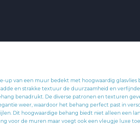
ig:
heid