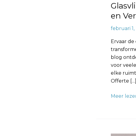
Glasv
Elke
Ruimte
en Ver
februari 1
Ervaar de
transforme
blog ontd
voor veele
elke ruim
Offerte […
Meer leze