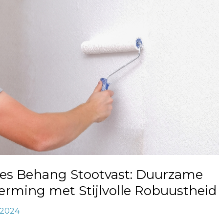
e
ing
eid
ies Behang Stootvast: Duurzame
erming met Stijlvolle Robuustheid
, 2024