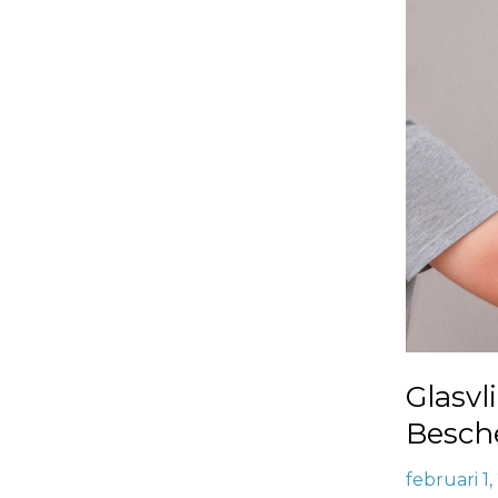
Glasvlies
Behang
Stootvast:
Duurzam
Bescherm
met
Stijlvolle
Robuusth
Glasvl
Besch
februari 1