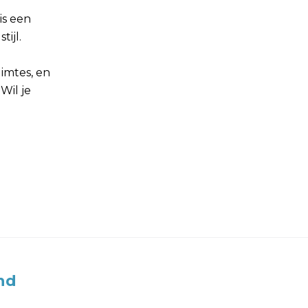
is een
ijl.
imtes, en
Wil je
nd