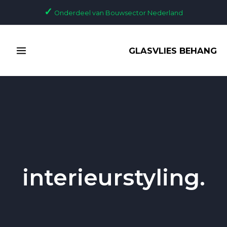
Ga
✓
Onderdeel van Bouwsector Nederland
naar
de
MAIN
inhoud
GLASVLIES BEHANG
MENU
interieurstyling.