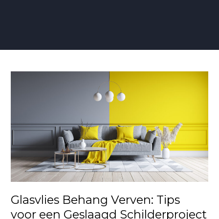
Glasvlies
Behang
Verven:
Tips
voor
een
Geslaagd
Schilderproject
Glasvlies Behang Verven: Tips
voor een Geslaagd Schilderproject