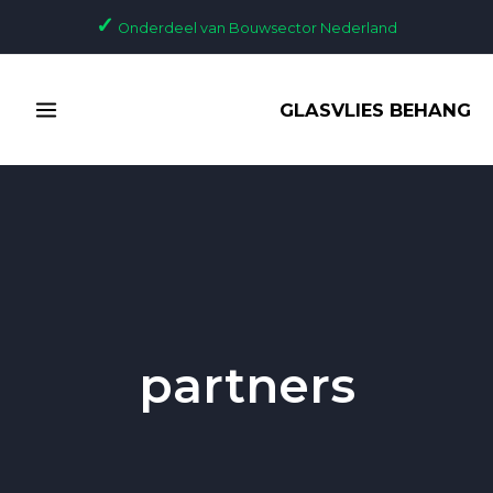
Ga
✓
Onderdeel van Bouwsector Nederland
naar
de
MAIN
inhoud
GLASVLIES BEHANG
MENU
partners