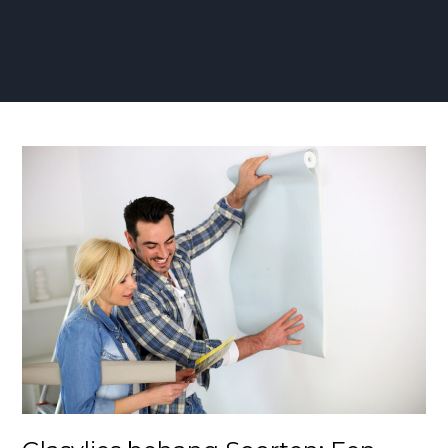
Glasvlies
behang
Soorten:
Een
Overzicht
van
Duurzame
Wandafwerkingen