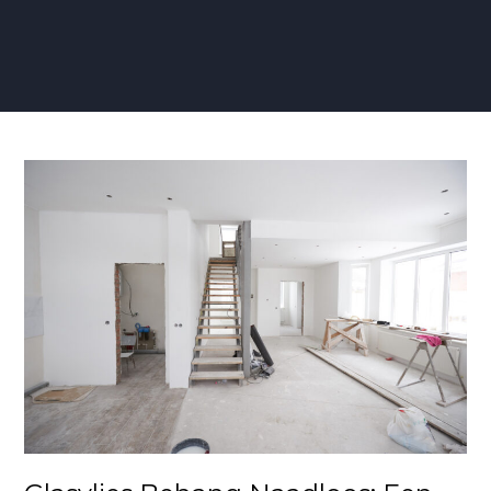
Glasvlies
Behang
Naadloos:
Een
Strakke
en
Duurzame
Wandafwerking