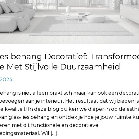
heid
ies behang Decoratief: Transforme
 Met Stijlvolle Duurzaamheid
, 2024
behang is niet alleen praktisch maar kan ook een decorat
evoegen aan je interieur. Het resultaat dat wij bieden i
kwaliteit! In deze blog duiken we dieper in op de esth
van glasvlies behang en ontdek je hoe je jouw ruimte k
eren met dit functionele en decoratieve
dingsmateriaal. Wil […]