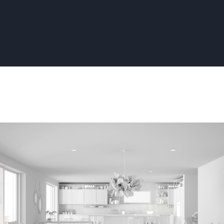
:
eer