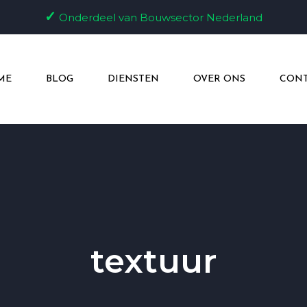
✓
Onderdeel van Bouwsector Nederland
ME
BLOG
DIENSTEN
OVER ONS
CONT
textuur