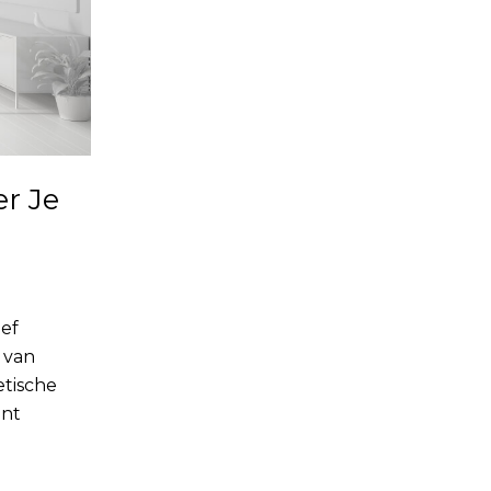
er Je
ief
s van
etische
unt