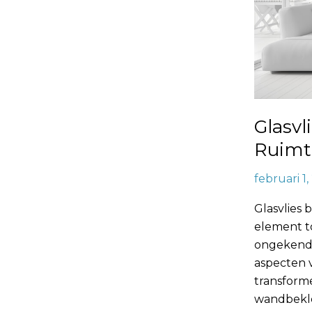
Duurzaam
Glasvl
Ruimte
februari 1
Glasvlies 
element to
ongekende 
aspecten 
transform
wandbekle