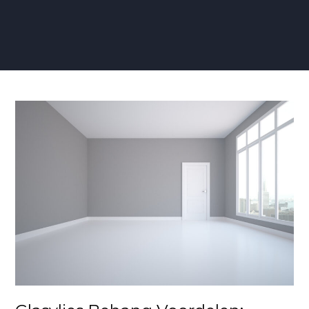
Glasvlies
Behang
Voordelen:
Duurzaamheid
en
Stijl
voor
Jouw
Interieur