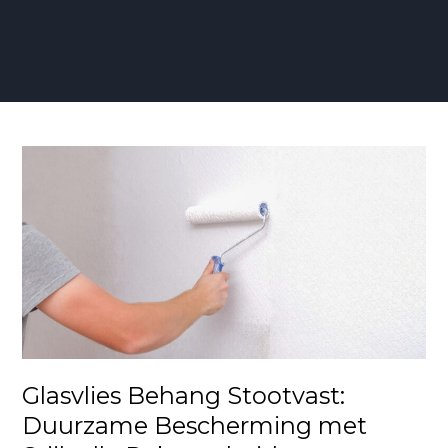
Glasvlies
Behang
Stootvast:
Duurzame
Bescherming
met
Stijlvolle
Robuustheid
Glasvlies Behang Stootvast:
Duurzame Bescherming met