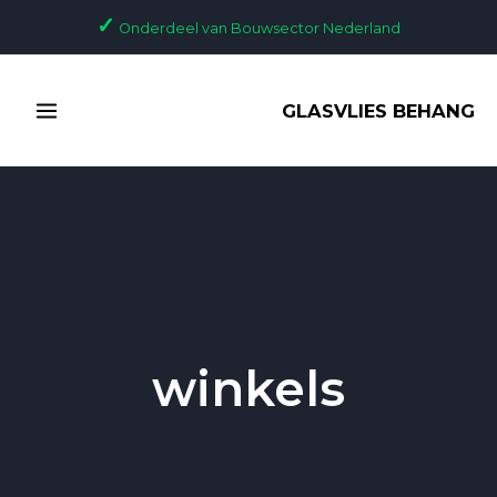
Ga
✓
Onderdeel van Bouwsector Nederland
naar
de
MAIN
inhoud
GLASVLIES BEHANG
MENU
winkels