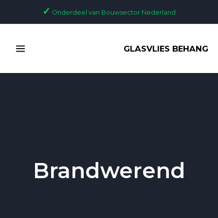
Ga
✓
Onderdeel van Bouwsector Nederland
naar
de
MAIN
inhoud
GLASVLIES BEHANG
MENU
Brandwerend