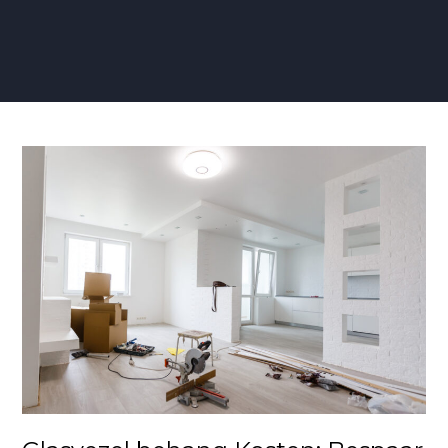
Glasvezel
behang
Kosten:
Bespaar
met
onze
Aanbieding